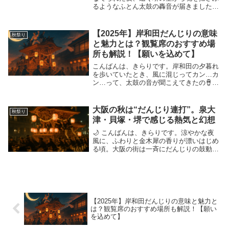
るようなふとん太鼓の轟音が届きました。
ああ、今年もまた、百舌鳥八幡宮の秋が動
き出す。私はこれまで、全国47都道府県の
季節祭をめぐり、3,000を超えるイベント
【2025年】岸和田だんじりの意味
秋祭り
に取材...
と魅力とは？観覧席のおすすめ場
所も解説！【願いを込めて】
こんばんは、きらりです。岸和田の夕暮れ
を歩いていたとき、風に混じってカン…カ
ン…って、太鼓の音が聞こえてきたの🪘そ
の瞬間──胸の奥がふっとあたたかくなっ
て、足が勝手にそっちへ向かってた。あ
ぁ、これはただのお祭りじゃない。ちゃん
大阪の秋は“だんじり連打”。泉大
秋祭り
と、心に届く“...
津・貝塚・堺で感じる熱気と幻想
🌙 こんばんは、きらりです。涼やかな夜
風に、ふわりと金木犀の香りが漂いはじめ
る頃。大阪の街は一斉にだんじりの鼓動を
打ち鳴らし、秋の訪れを全身で知らせてき
ます🍂私はこれまで、全国47都道府県の祭
りを現地で取材し、海外のカーニバルやヨ
ーロッパの...
【2025年】岸和田だんじりの意味と魅力と
は？観覧席のおすすめ場所も解説！【願い
を込めて】