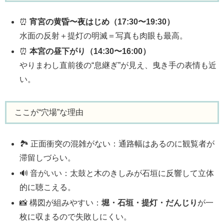
⏰
宵宮の黄昏〜夜はじめ（17:30〜19:30）
水面の反射＋提灯の明滅＝写真も肉眼も最高。
⏰
本宮の昼下がり（14:30〜16:00）
やりまわし直前後の“息継ぎ”が見え、曳き手の表情も近
い。
ここが“穴場”な理由
🏞️ 正面衝突の混雑がない：通路幅はあるのに観覧者が
滞留しづらい。
🔊 音がいい：太鼓と木のきしみが石垣に反響して立体
的に聴こえる。
📸 構図が組みやすい：
堀・石垣・提灯・だんじり
が一
枚に収まるので失敗しにくい。