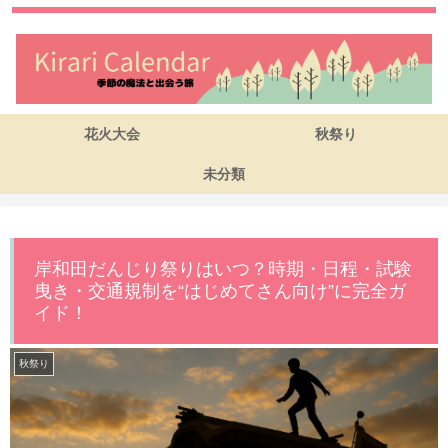
花火大会
秋祭り
未分類
岸和田だんじり祭りはいつ？時期・日程・試験
曳き・交通規制を“はじめてさん向け”に完全ガ
イド！
秋祭り