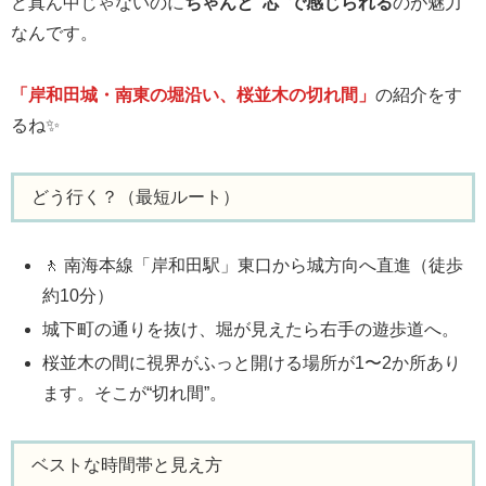
ど真ん中じゃないのに
ちゃんと“芯”で感じられる
のが魅力
なんです。
「岸和田城・南東の堀沿い、桜並木の切れ間」
の紹介をす
るね✨
どう行く？（最短ルート）
🚶 南海本線「岸和田駅」東口から城方向へ直進（徒歩
約10分）
城下町の通りを抜け、堀が見えたら右手の遊歩道へ。
桜並木の間に視界がふっと開ける場所が1〜2か所あり
ます。そこが“切れ間”。
ベストな時間帯と見え方