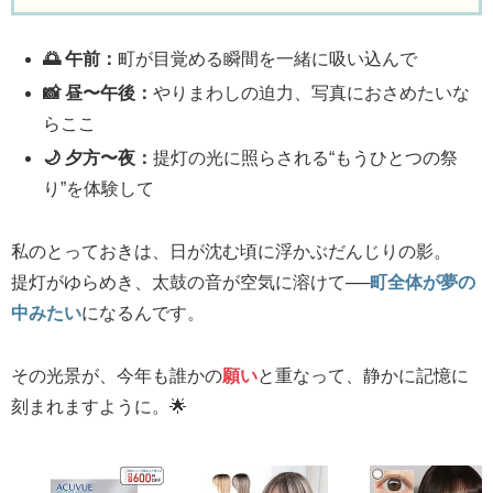
🌅 午前：
町が目覚める瞬間を一緒に吸い込んで
📸 昼〜午後：
やりまわしの迫力、写真におさめたいな
らここ
🌙 夕方〜夜：
提灯の光に照らされる“もうひとつの祭
り”を体験して
私のとっておきは、日が沈む頃に浮かぶだんじりの影。
提灯がゆらめき、太鼓の音が空気に溶けて──
町全体が夢の
中みたい
になるんです。
その光景が、今年も誰かの
願い
と重なって、静かに記憶に
刻まれますように。🌟