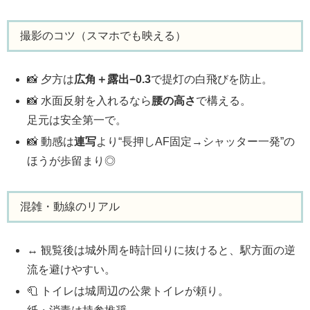
撮影のコツ（スマホでも映える）
📸 夕方は
広角＋露出−0.3
で提灯の白飛びを防止。
📸 水面反射を入れるなら
腰の高さ
で構える。
足元は安全第一で。
📸 動感は
連写
より“長押しAF固定→シャッター一発”の
ほうが歩留まり◎
混雑・動線のリアル
↔️ 観覧後は城外周を時計回りに抜けると、駅方面の逆
流を避けやすい。
🧻 トイレは城周辺の公衆トイレが頼り。