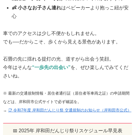
👶 小さなお子さん連れ
はベビーカーより抱っこ紐が安
心
車でのアクセスは少し不便かもしれません。
でも──だからこそ、歩くから見える景色があります。
石畳の先に揺れる提灯の光、道すがら出会う笑顔。
今年はそんな
“一歩先の出会い”
を、ぜひ楽しんでみてくだ
さいね。
※ 最新の交通規制情報・居住者通行証（居住者等車両之証）の申請期間
などは、岸和田市公式サイトで必ず確認を。
→
📑 令和7年度 岸和田だんじり祭 交通規制のお知らせ（岸和田市公式）
📅 2025年 岸和田だんじり祭りスケジュール早見表