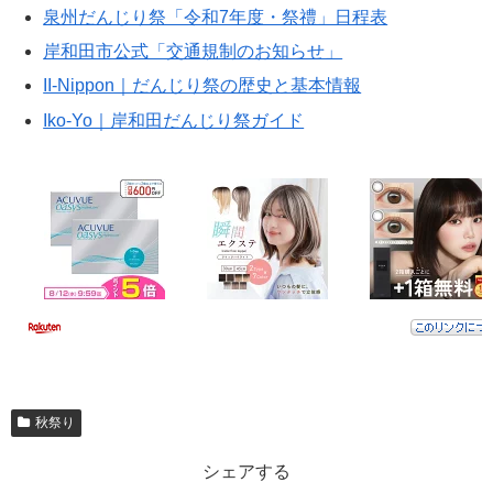
泉州だんじり祭「令和7年度・祭禮」日程表
岸和田市公式「交通規制のお知らせ」
II‑Nippon｜だんじり祭の歴史と基本情報
Iko‑Yo｜岸和田だんじり祭ガイド
秋祭り
シェアする