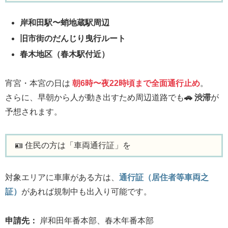
岸和田駅〜蛸地蔵駅周辺
旧市街のだんじり曳行ルート
春木地区（春木駅付近）
宵宮・本宮の日は
朝6時〜夜22時頃まで全面通行止め
。
さらに、早朝から人が動き出すため周辺道路でも
🚗 渋滞
が
予想されます。
🪪 住民の方は「車両通行証」を
対象エリアに車庫がある方は、
通行証（居住者等車両之
証）
があれば規制中も出入り可能です。
申請先：
岸和田年番本部、春木年番本部