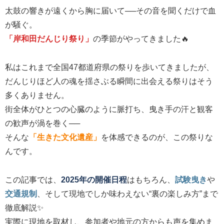
太鼓の響きが遠くから胸に届いて──その音を聞くだけで血
が騒ぐ。
「岸和田だんじり祭り」
の季節がやってきました🔥
私はこれまで全国47都道府県の祭りを歩いてきましたが、
だんじりほど人の魂を揺さぶる瞬間に出会える祭りはそう
多くありません。
街全体がひとつの心臓のように脈打ち、曳き手の汗と観客
の歓声が渦を巻く──
そんな
「生きた文化遺産」
を体感できるのが、この祭りな
んです。
この記事では、
2025年の開催日程
はもちろん、
試験曳き
や
交通規制
、そして現地でしか味わえない“裏の楽しみ方”まで
徹底解説✨
実際に現地を取材し、参加者や地元の方からも声を集めま