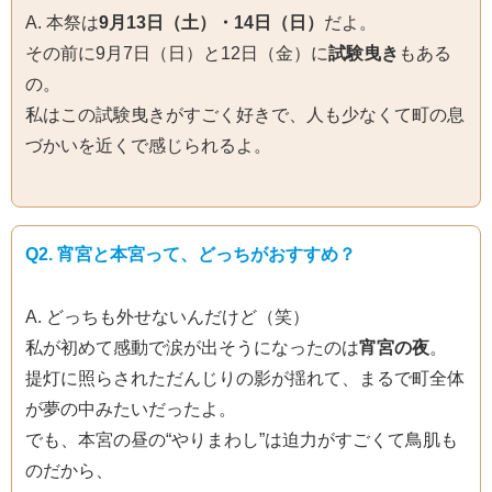
A. 本祭は
9月13日（土）・14日（日）
だよ。
その前に9月7日（日）と12日（金）に
試験曳き
もある
の。
私はこの試験曳きがすごく好きで、人も少なくて町の息
づかいを近くで感じられるよ。
Q2. 宵宮と本宮って、どっちがおすすめ？
A. どっちも外せないんだけど（笑）
私が初めて感動で涙が出そうになったのは
宵宮の夜
。
提灯に照らされただんじりの影が揺れて、まるで町全体
が夢の中みたいだったよ。
でも、本宮の昼の“やりまわし”は迫力がすごくて鳥肌も
のだから、