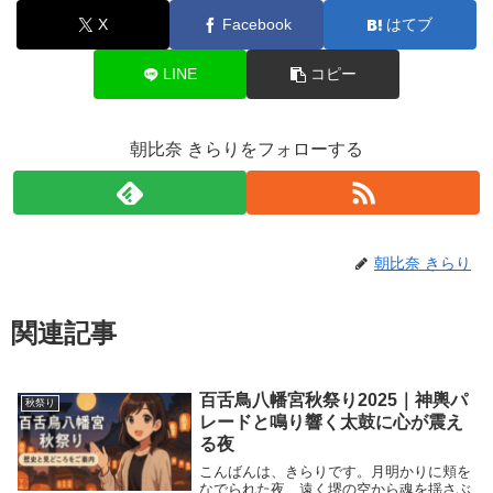
X
Facebook
はてブ
LINE
コピー
朝比奈 きらりをフォローする
朝比奈 きらり
関連記事
百舌鳥八幡宮秋祭り2025｜神輿パ
秋祭り
レードと鳴り響く太鼓に心が震え
る夜
こんばんは、きらりです。月明かりに頬を
なでられた夜、遠く堺の空から魂を揺さぶ