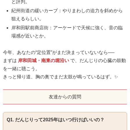
と評判。
紀州街道の緩いカーブ：やりまわしの迫力を斜めから
狙えるらしい。
岸和田駅前商店街：アーケードで天候に強く、音の臨
場感が近いとか。
今年、あなたの“定位置”がまだ決まっていないなら──
まずは
岸和田城・南東の堀沿い
で、だんじりの心臓の鼓動
を一緒に聴こう。
きっと帰り道、胸の奥でまだ太鼓が鳴っているはず。✨
友達からの質問
Q1. だんじりって2025年はいつ行けばいいの？