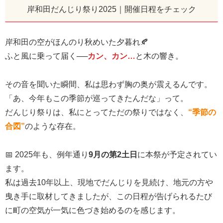
岸和田だんじり祭り2025｜開催日程をチェック
岸和田の空がほんのり秋めいた夕暮れ🍂
ふと風に乗って届く──
カン、カン…
と木の響き。
その音を聞いた瞬間、私は思わず胸の奥が震えるんです。
「あ、今年もこの季節が巡ってきたんだな」って。
だんじり祭りは、私にとってただの祭りではなく、
“季節の
合図”
のような存在。
📅 2025年も、例年通り
9月の第2土日
に本祭が予定されてい
ます。
私は過去10年以上、現地でだんじりを見続け、地元の方や
曳き手に取材してきましたが、この日程が告げられるたび
に町の空気が一気に色づき始めるのを感じます。