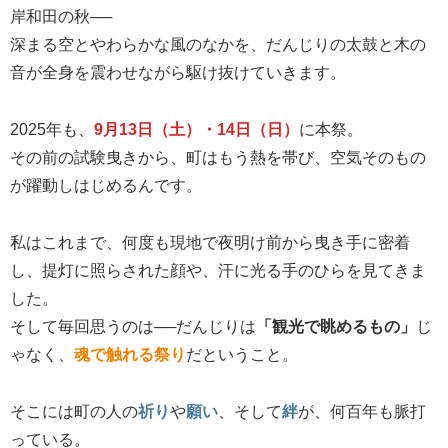
岸和田の秋──
深まる空とやわらかな風のなかを、だんじりの太鼓と木の
音が全身を震わせながら駆け抜けていきます。
2025年も、
9月13日（土）・14日（日）
に本祭。
その前の試験曳きから、町はもう熱を帯び、空気そのもの
が躍動しはじめるんです。
私はこれまで、何度も現地で夜明け前から曳き手に密着
し、提灯に照らされた顔や、汗に光る手のひらを見てきま
した。
そして毎回思うのは──だんじりは
「観光で眺めるもの」
じ
ゃなく、
魂で触れる祭り
だということ。
そこには町の人の
祈り
や
願い
、そして
絆
が、何百年も脈打
っている。