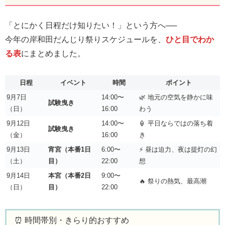
「とにかく日程だけ知りたい！」という方へ──
今年の岸和田だんじり祭りスケジュールを、
ひと目でわか
る表
にまとめました。
日程
イベント
時間
ポイント
9月7日
14:00〜
🌿 地元の空気を静かに味
試験曳き
（日）
16:00
わう
9月12日
14:00〜
🏮 平日ならではの落ち着
試験曳き
（金）
16:00
き
9月13日
宵宮（本番1日
6:00〜
⚡ 昼は迫力、夜は提灯の幻
（土）
目）
22:00
想
9月14日
本宮（本番2日
9:00〜
🔥 祭りの熱気、最高潮
（日）
目）
22:00
⏰ 時間帯別・きらり的おすすめ